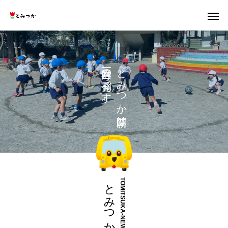
の
と
で
み
す
つ
。
か
は
とみつか新聞
TOMITSUKA-NEWS