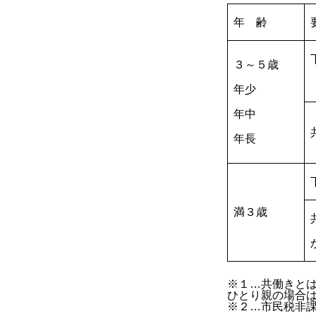
年 齢
３～５歳
年少
年中
年長
満３歳
※１…共働きとは
ひとり親の場合
※２…市民税非課