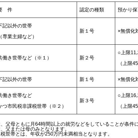
要 件
認定の種類
預かり保
下記以外の世帯
新１号
×無償化
（専業主婦など）
○上限11
共働き世帯など（※１）
新２号
（上限4
下記以外の世帯
新１号
×無償化
共働き世帯など
○上限16
新３号
かつ市民税非課税世帯（※２）
（上限4
、父母ともに月64時間以上の就労などをしていることが条件
は、父または母のみとなります。
税世帯とは、年収が250万円未満相当となります。