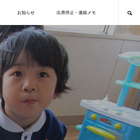
お知らせ
出席停止・連絡メモ
ews2023年度
2024年度
2025年度
PTAホッと情報2025年2月号
PTA-REPORT
PTA
26
2024年度
とみつか新聞2025年1月号
とみつか新聞2024年1月号
2025.02.01
2024.02.01