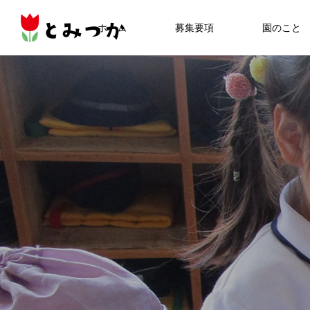
ホーム
募集要項
園のこと
News2024
2025年度
PTA-REPORT
25
とみつか新聞2025年3月号
とみつか新聞2023年3月号
2025.04.01
2024.04.01