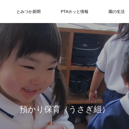
とみつか新聞
PTAホッと情報
園の生活
年度
N
2024年度
2024年度
PTAホッと情報2025年3月号
PTA-REPORT
24
2024年度
預
か
り
保
育
（
う
さ
ぎ
組
）
とみつか新聞2025年2月号
とみつか新聞2024年2月号
2025.03.01
2024.03.01