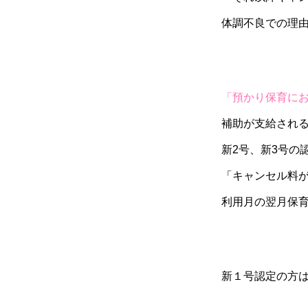
体調不良での理由
「預かり保育に
補助が支給される
新2号、新3号の
「キャンセル料
利用月の翌月保
新１号認定の方