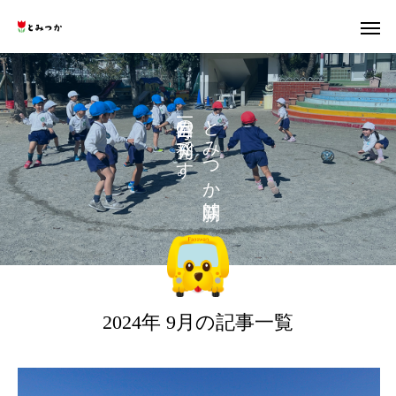
の
と
で
み
す
つ
。
か
は
2024年 9月の記事一覧