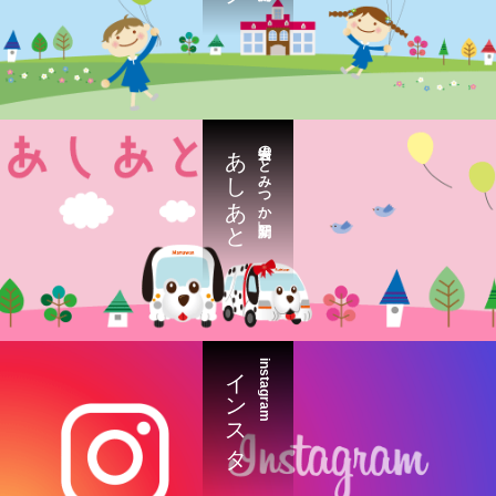
あしあと
過去の「とみつか新聞」
インスタ
instagram